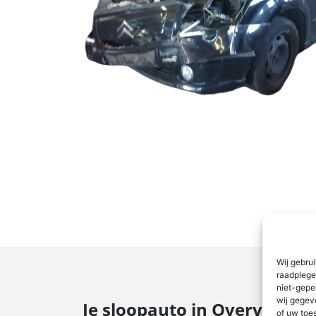
Wij gebru
raadplege
niet-gepe
wij gegev
Je sloopauto in Overveen g
of uw toe