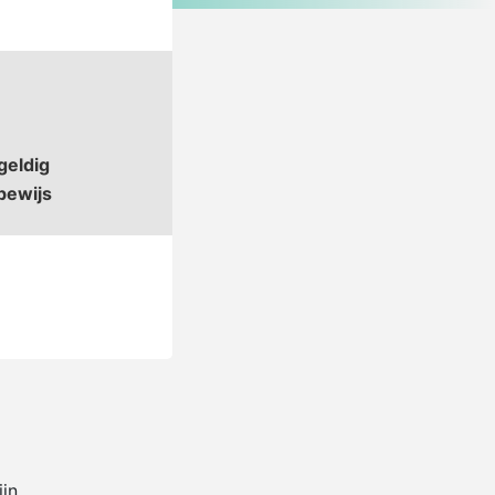
geldig
bewijs
ijn