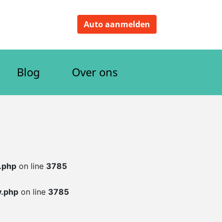
Auto aanmelden
Blog
Over ons
.php
on line
3785
y.php
on line
3785