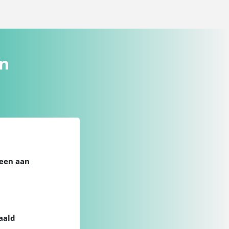
en
veen aan
aald