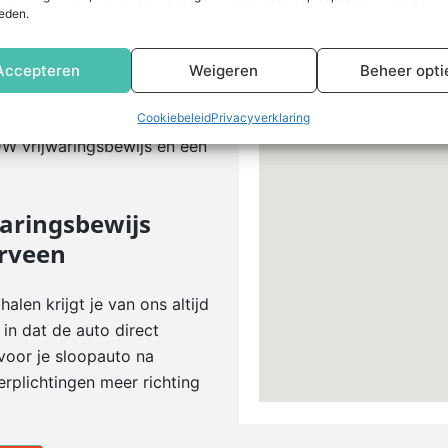
eden.
erveen die je snel wilt
t verschillende partijen en
Accepteren
Weigeren
Beheer opti
n je hier verder mee helpen.
opauto’s in Overveen gratis
Cookiebeleid
Privacyverklaring
RDW vrijwaringsbewijs en een
waringsbewijs
erveen
alen krijgt je van ons altijd
in dat de auto direct
voor je sloopauto na
rplichtingen meer richting