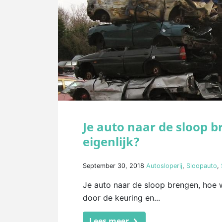
Je auto naar de sloop 
eigenlijk?
September 30, 2018
Autosloperij
,
Sloopauto
,
Je auto naar de sloop brengen, hoe w
door de keuring en...
Lees meer.