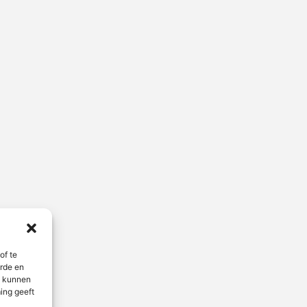
of te
erde en
n kunnen
ing geeft