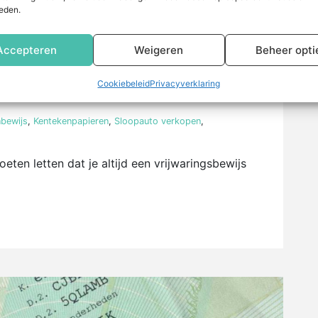
eden.
Accepteren
Weigeren
Beheer opti
gsbewijs belangrijk bij het
Cookiebeleid
Privacyverklaring
bewijs
,
Kentekenpapieren
,
Sloopauto verkopen
,
moeten letten dat je altijd een vrijwaringsbewijs