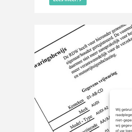
Wij gebru
raadplege
niet-gepe
wij gegev
of uw toe