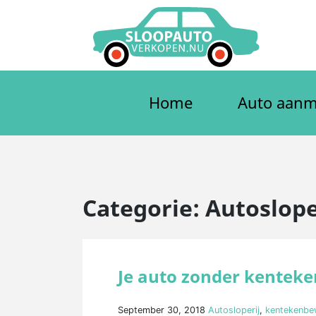
Meteen
naar
de
inhoud
Home
Auto aanm
Categorie:
Autoslope
Je auto zonder kentek
September 30, 2018
Autosloperij
,
kentekenbe