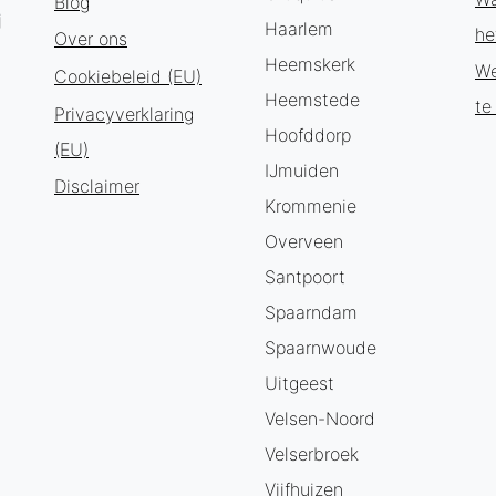
Blog
j
Haarlem
he
Over ons
Heemskerk
We
Cookiebeleid (EU)
Heemstede
te
Privacyverklaring
Hoofddorp
(EU)
IJmuiden
Disclaimer
Krommenie
Overveen
Santpoort
Spaarndam
Spaarnwoude
Uitgeest
Velsen-Noord
Velserbroek
Vijfhuizen