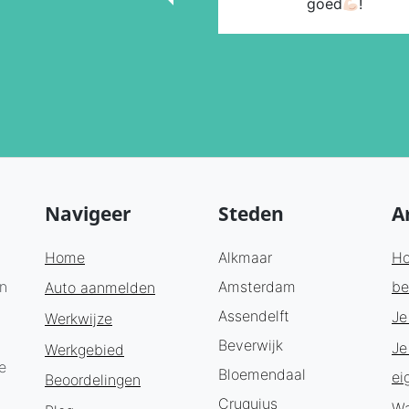
goed
!
Navigeer
Steden
A
Home
Alkmaar
Ho
en
Amsterdam
be
Auto aanmelden
Assendelft
Je
Werkwijze
Beverwijk
Je
Werkgebied
e
Bloemendaal
ei
Beoordelingen
Cruquius
Wa