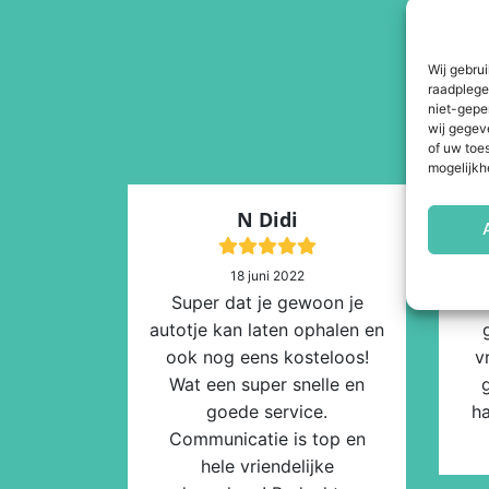
Wij gebru
raadplege
niet-gepe
wij gegev
of uw toe
mogelijkh
N Didi
18 juni 2022
Super dat je gewoon je
Al
autotje kan laten ophalen en
ook nog eens kosteloos!
v
Wat een super snelle en
goede service.
ha
Communicatie is top en
hele vriendelijke