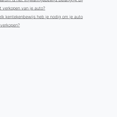
t verkopen van je auto?
lk kentekenbewijs heb je nodig om je auto
 verkopen?