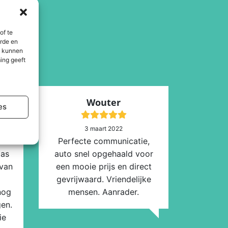
of te
erde en
n kunnen
ing geeft
Wouter
es
3 maart 2022
Perfecte communicatie,
aas
auto snel opgehaald voor
van
een mooie prijs en direct
gevrijwaard. Vriendelijke
nog
mensen. Aanrader.
en.
ie