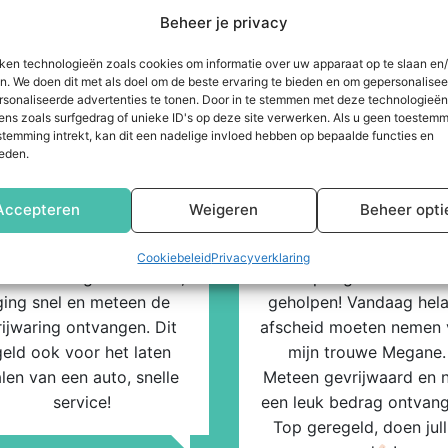
Beheer je privacy
iken technologieën zoals cookies om informatie over uw apparaat op te slaan en/
Beoordelingen van onze klanten
n. We doen dit met als doel om de beste ervaring te bieden en om gepersonalise
rsonaliseerde advertenties te tonen. Door in te stemmen met deze technologieë
ens zoals surfgedrag of unieke ID's op deze site verwerken. Als u geen toestemm
stemming intrekt, kan dit een nadelige invloed hebben op bepaalde functies en
eden.
Arlindo
Hel K
Accepteren
Weigeren
Beheer opti
21 april 2022
3 april 2022
Cookiebeleid
Privacyverklaring
 een auto ingeleverd hier,
Super goed en snel
ging snel en meteen de
geholpen! Vandaag hel
rijwaring ontvangen. Dit
afscheid moeten nemen 
geld ook voor het laten
mijn trouwe Megane.
len van een auto, snelle
Meteen gevrijwaard en 
service!
een leuk bedrag ontvang
Top geregeld, doen jull