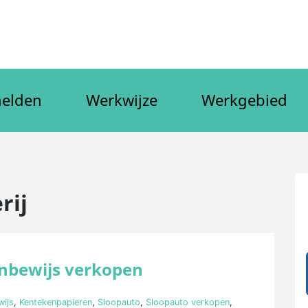
elden
Werkwijze
Werkgebied
rij
enbewijs verkopen
wijs
,
Kentekenpapieren
,
Sloopauto
,
Sloopauto verkopen
,